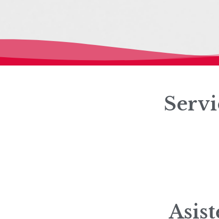
Servi
Asis