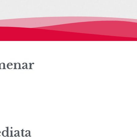
lmenar
diata