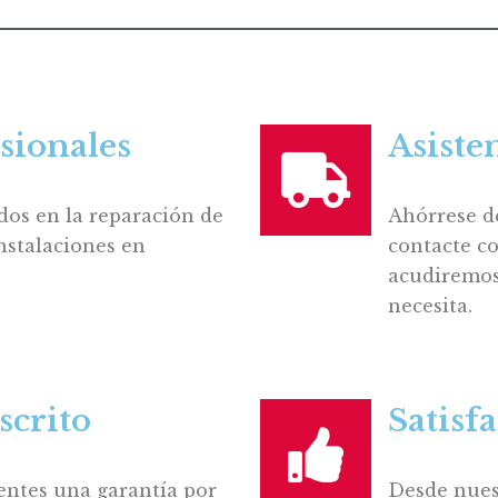
sionales
Asiste
dos en la reparación de
Ahórrese d
nstalaciones en
contacte co
acudiremos 
necesita.
scrito
Satisf
entes una garantía por
Desde nues