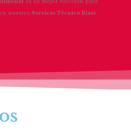
 Colmenar
es su mejor elección para
 en nuestro
Servicio Técnico Biasi
os