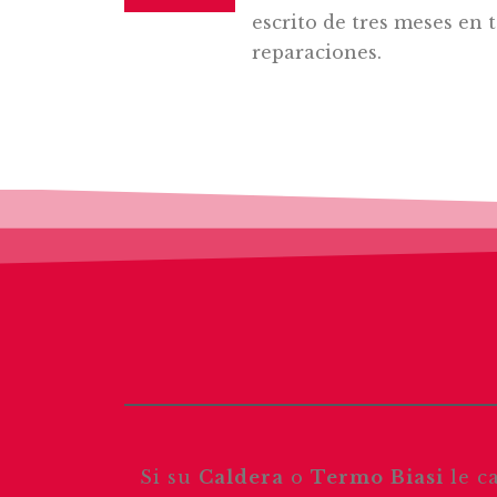
escrito de tres meses en 
reparaciones.
Si su
Caldera
o
Termo
Biasi
le c