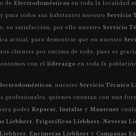
po de
Electrodomésticos
en toda la localidad
y para todos sus habitantes nuestro
Servicio 
, su satisfacción, por ello nuestro
Servicio T
ica actual, para demostrar que en nuestro
Ser
os clientes por encima de todo, pues es gracia
contamos con el
liderazgo
en toda la población
lectrodomésticos
, nuestro
Servicio Técnico 
es profesionales, quienes cuentan con una fo
 para poder
Reparar
,
Instalar
y
Mantener
cualq
as
Liebherr
,
Frigoríficos
Liebherr
,
Neveras
Li
Liebherr
,
Encimeras
Liebherr
y
Campanas
Ex