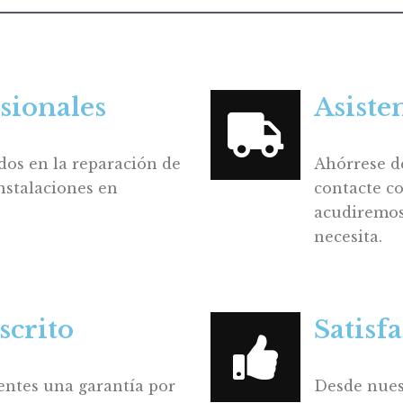
sionales
Asiste
dos en la reparación de
Ahórrese d
nstalaciones en
contacte co
acudiremos 
necesita.
scrito
Satisf
entes una garantía por
Desde nues