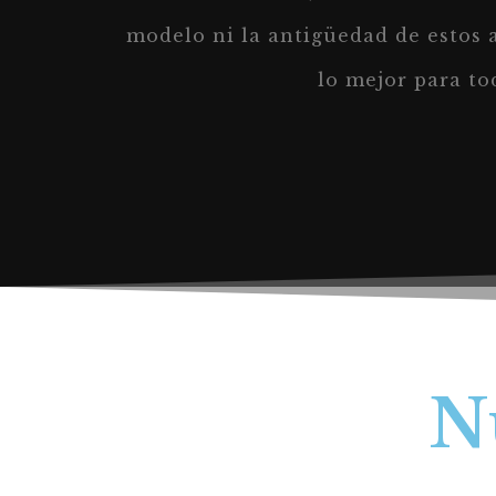
modelo ni la antigüedad de estos 
lo mejor para to
N