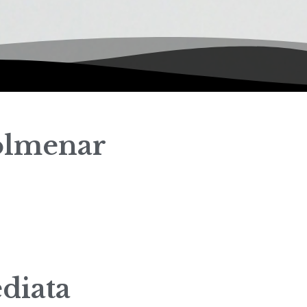
olmenar
diata