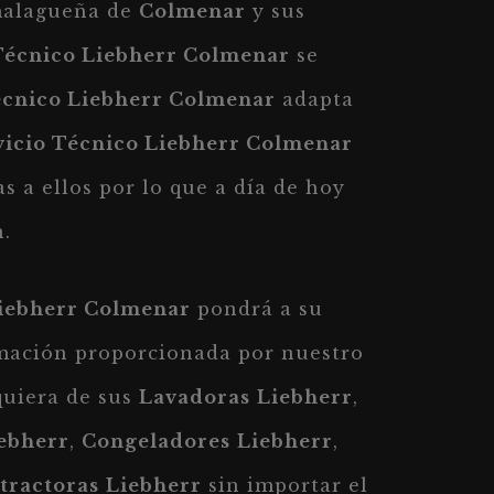
 malagueña de
Colmenar
y sus
Técnico Liebherr Colmenar
se
écnico Liebherr Colmenar
adapta
vicio Técnico Liebherr Colmenar
s a ellos por lo que a día de hoy
.
Liebherr Colmenar
pondrá a su
rmación proporcionada por nuestro
uiera de sus
Lavadoras
Liebherr
,
ebherr
,
Congeladores
Liebherr
,
tractoras
Liebherr
sin importar el