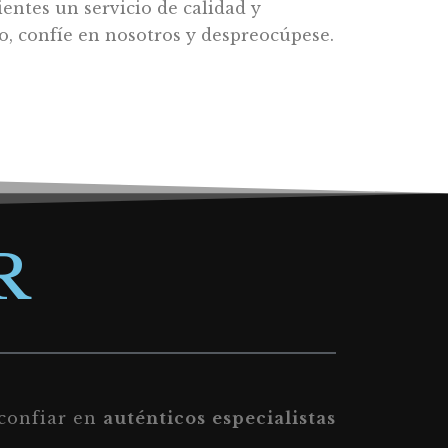
ientes un servicio de calidad y
io, confíe en nosotros y despreocúpese.
R
 confiar en
auténticos
especialistas