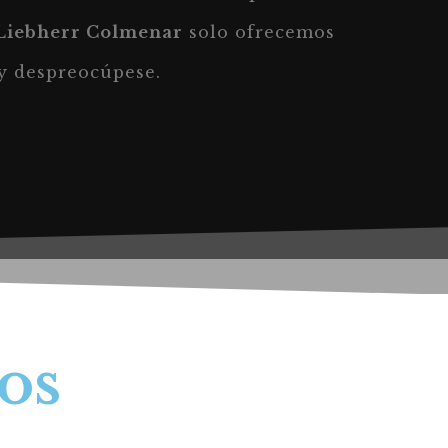
 Liebherr Colmenar
solo ofrecemos
 y despreocúpese.
os