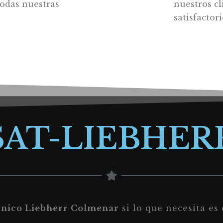
todas nuestras
nuestros cl
satisfactor
SAT-LIEBHER
cnico Liebherr Colmenar
si lo que necesita es